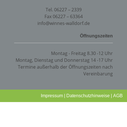
Tel. 06227 – 2339
Fax 06227 – 63364
info@winnes-walldorf.de
Öffnungszeiten
Montag - Freitag 8.30 -12 Uhr
Montag, Dienstag und Donnerstag 14 -17 Uhr
Termine außerhalb der Öffnungszeiten nach
Vereinbarung
Impressum
|
Datenschutzhinweise
|
AGB